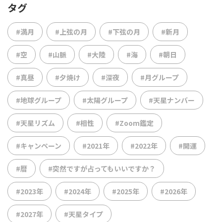
タグ
#満月
#上弦の月
#下弦の月
#新月
#空
#山脈
#大陸
#海
#朝日
#真昼
#夕焼け
#深夜
#月グループ
#地球グループ
#太陽グループ
#天星ナンバー
#天星リズム
#相性
#Zoom鑑定
#キャンペーン
#2021年
#2022年
#開運
#暦
#突然ですが占ってもいいですか？
#2023年
#2024年
#2025年
#2026年
#2027年
#天星タイプ