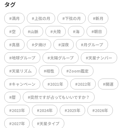
タグ
#満月
#上弦の月
#下弦の月
#新月
#空
#山脈
#大陸
#海
#朝日
#真昼
#夕焼け
#深夜
#月グループ
#地球グループ
#太陽グループ
#天星ナンバー
#天星リズム
#相性
#Zoom鑑定
#キャンペーン
#2021年
#2022年
#開運
#暦
#突然ですが占ってもいいですか？
#2023年
#2024年
#2025年
#2026年
#2027年
#天星タイプ