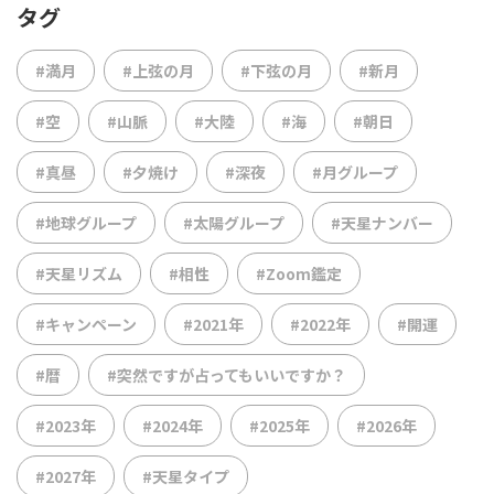
タグ
#満月
#上弦の月
#下弦の月
#新月
#空
#山脈
#大陸
#海
#朝日
#真昼
#夕焼け
#深夜
#月グループ
#地球グループ
#太陽グループ
#天星ナンバー
#天星リズム
#相性
#Zoom鑑定
#キャンペーン
#2021年
#2022年
#開運
#暦
#突然ですが占ってもいいですか？
#2023年
#2024年
#2025年
#2026年
#2027年
#天星タイプ