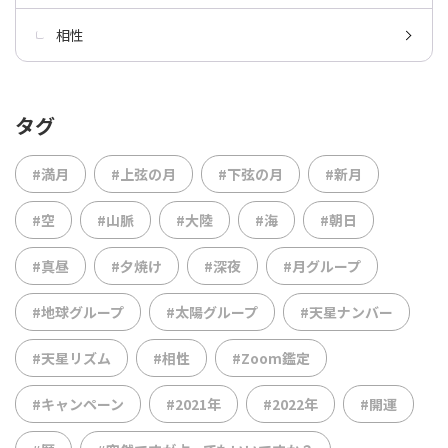
相性
タグ
#満月
#上弦の月
#下弦の月
#新月
#空
#山脈
#大陸
#海
#朝日
#真昼
#夕焼け
#深夜
#月グループ
#地球グループ
#太陽グループ
#天星ナンバー
#天星リズム
#相性
#Zoom鑑定
#キャンペーン
#2021年
#2022年
#開運