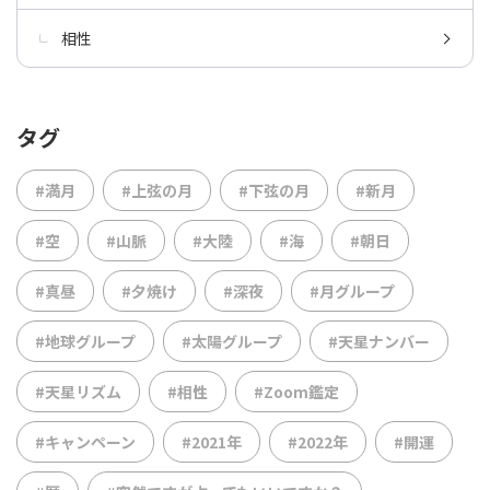
相性
タグ
#満月
#上弦の月
#下弦の月
#新月
#空
#山脈
#大陸
#海
#朝日
#真昼
#夕焼け
#深夜
#月グループ
#地球グループ
#太陽グループ
#天星ナンバー
#天星リズム
#相性
#Zoom鑑定
#キャンペーン
#2021年
#2022年
#開運