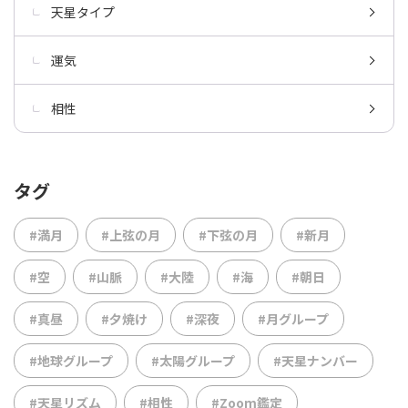
天星タイプ
運気
相性
タグ
#満月
#上弦の月
#下弦の月
#新月
#空
#山脈
#大陸
#海
#朝日
#真昼
#夕焼け
#深夜
#月グループ
#地球グループ
#太陽グループ
#天星ナンバー
#天星リズム
#相性
#Zoom鑑定