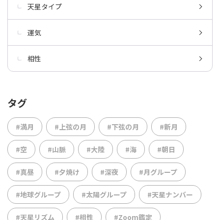
天星タイプ
運気
相性
タグ
#満月
#上弦の月
#下弦の月
#新月
#空
#山脈
#大陸
#海
#朝日
#真昼
#夕焼け
#深夜
#月グループ
#地球グループ
#太陽グループ
#天星ナンバー
#天星リズム
#相性
#Zoom鑑定