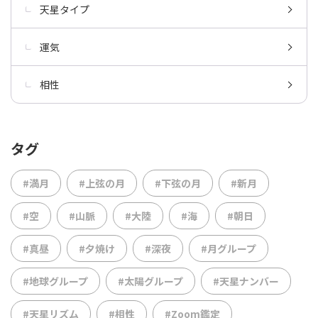
天星タイプ
運気
相性
タグ
#満月
#上弦の月
#下弦の月
#新月
#空
#山脈
#大陸
#海
#朝日
#真昼
#夕焼け
#深夜
#月グループ
#地球グループ
#太陽グループ
#天星ナンバー
#天星リズム
#相性
#Zoom鑑定