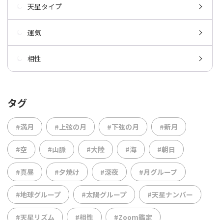
天星タイプ
運気
相性
タグ
#満月
#上弦の月
#下弦の月
#新月
#空
#山脈
#大陸
#海
#朝日
#真昼
#夕焼け
#深夜
#月グループ
#地球グループ
#太陽グループ
#天星ナンバー
#天星リズム
#相性
#Zoom鑑定