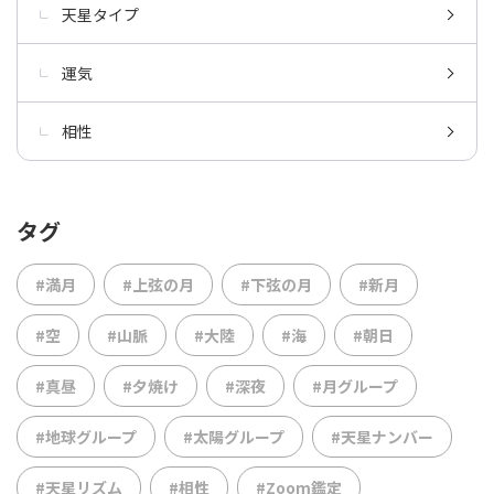
天星タイプ
運気
相性
タグ
#満月
#上弦の月
#下弦の月
#新月
#空
#山脈
#大陸
#海
#朝日
#真昼
#夕焼け
#深夜
#月グループ
#地球グループ
#太陽グループ
#天星ナンバー
#天星リズム
#相性
#Zoom鑑定