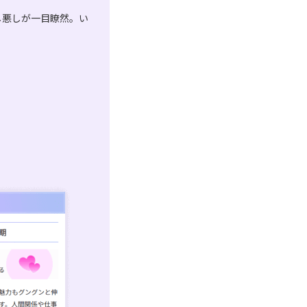
し悪しが一目瞭然。い