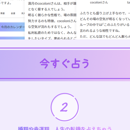
婚期や幸運期、人生の転機を占えちゃう