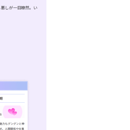
し悪しが一目瞭然。い