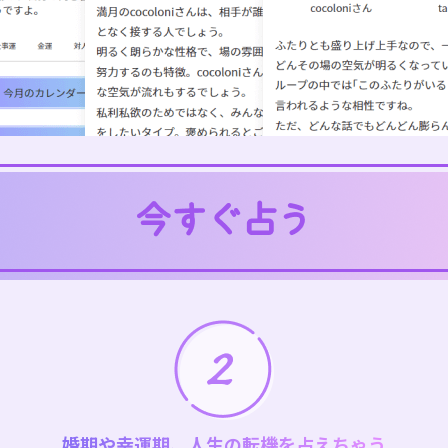
婚期や幸運期、人生の転機を占えちゃう