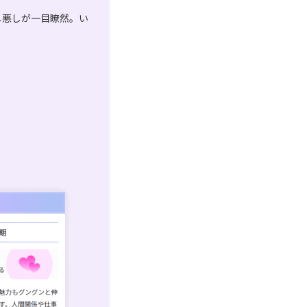
し悪しが一目瞭然。い