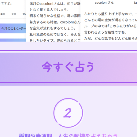
婚期や幸運期、人生の転機を占えちゃう