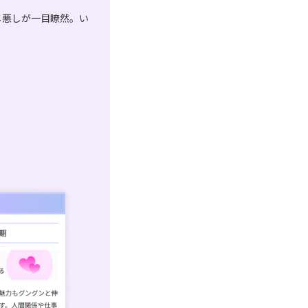
し悪しが一目瞭然。い