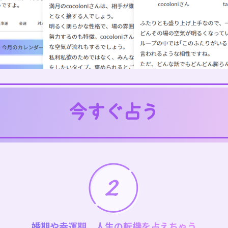
婚期や幸運期、人生の転機を占えちゃう