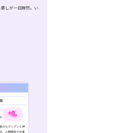
し悪しが一目瞭然。い