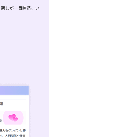
し悪しが一目瞭然。い