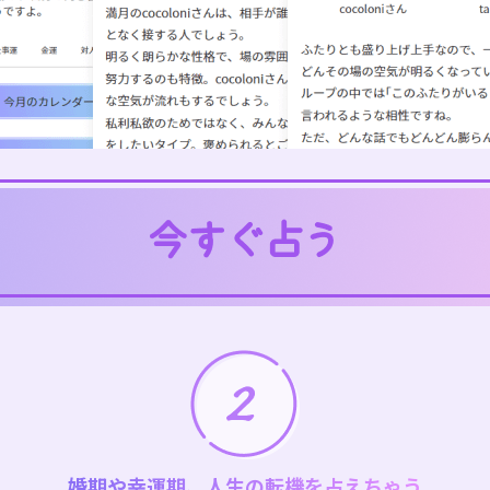
婚期や幸運期、人生の転機を占えちゃう