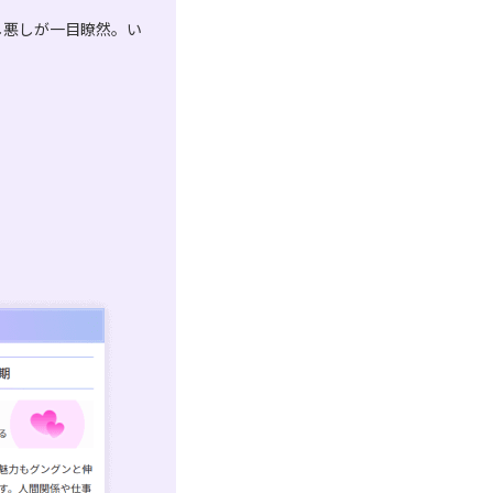
し悪しが一目瞭然。い