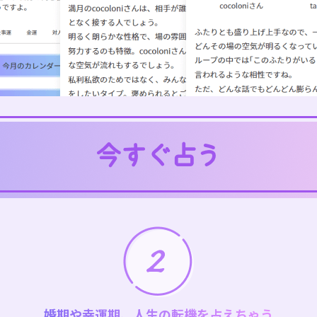
婚期や幸運期、人生の転機を占えちゃう