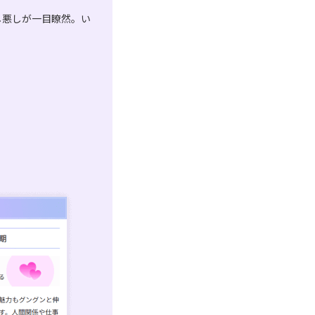
し悪しが一目瞭然。い