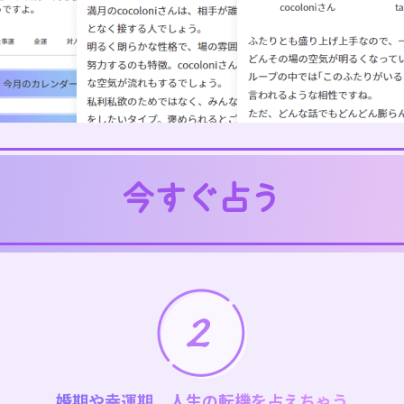
婚期や幸運期、人生の転機を占えちゃう