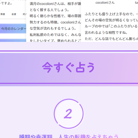
婚期や幸運期、人生の転機を占えちゃう