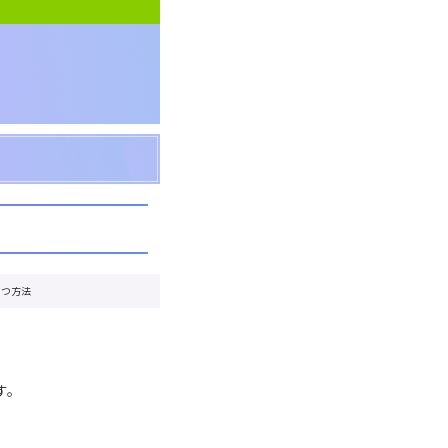
もつ方法
す。