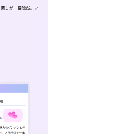
し悪しが一目瞭然。い