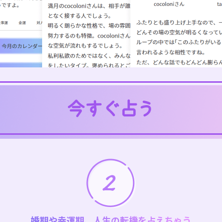
婚期や幸運期、人生の転機を占えちゃう