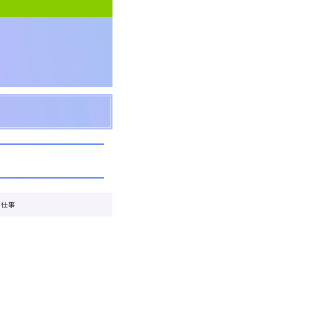
い仕事
。