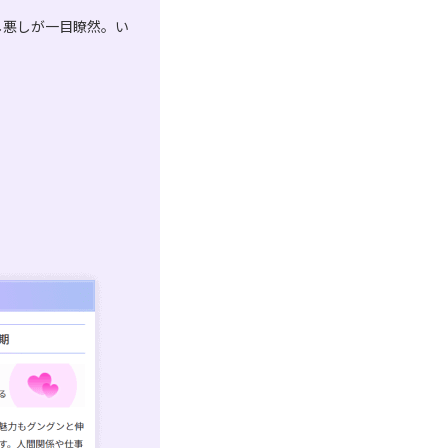
し悪しが一目瞭然。い