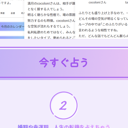
婚期や幸運期、人生の転機を占えちゃう