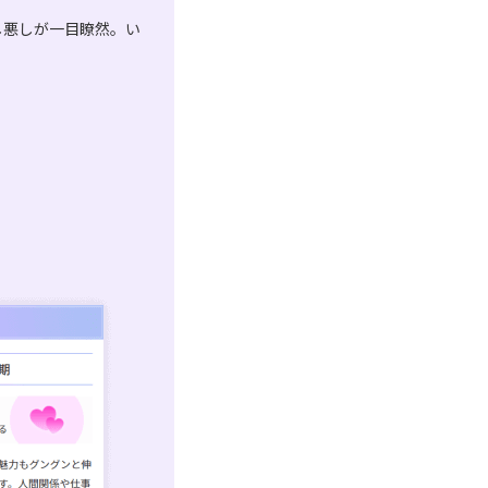
し悪しが一目瞭然。い