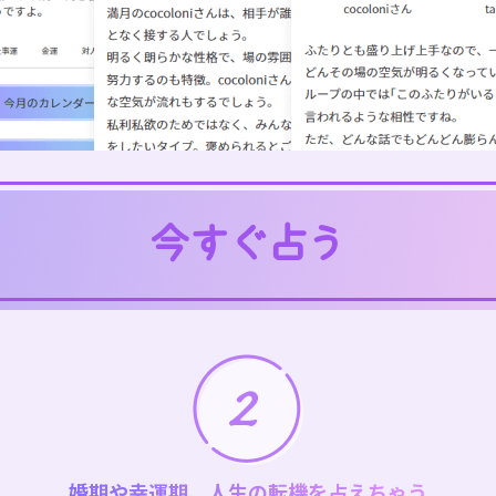
婚期や幸運期、人生の転機を占えちゃう