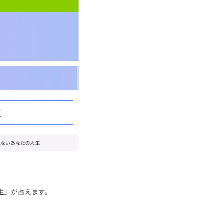
生
れないあなたの人生
生」が占えます。