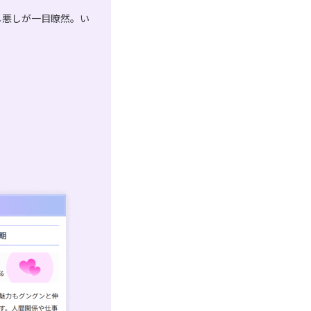
し悪しが一目瞭然。い