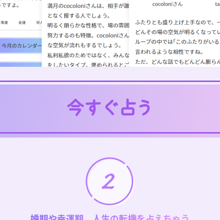
婚期や幸運期、人生の転機を占えちゃう