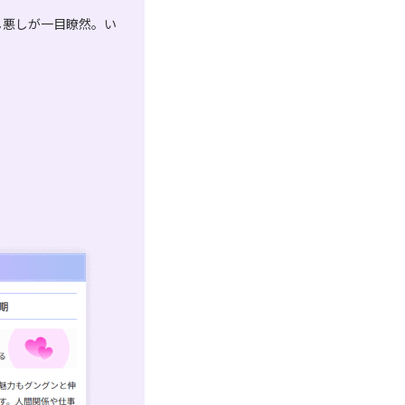
し悪しが一目瞭然。い