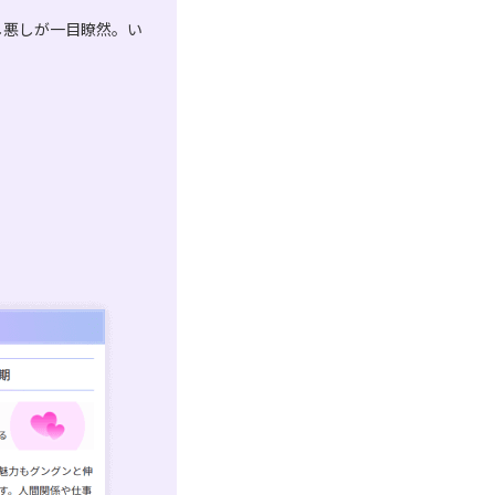
し悪しが一目瞭然。い