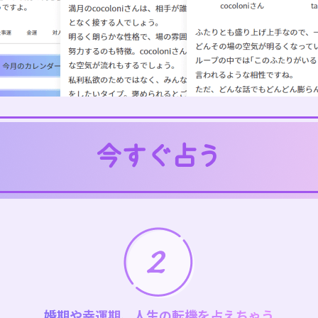
婚期や幸運期、人生の転機を占えちゃう