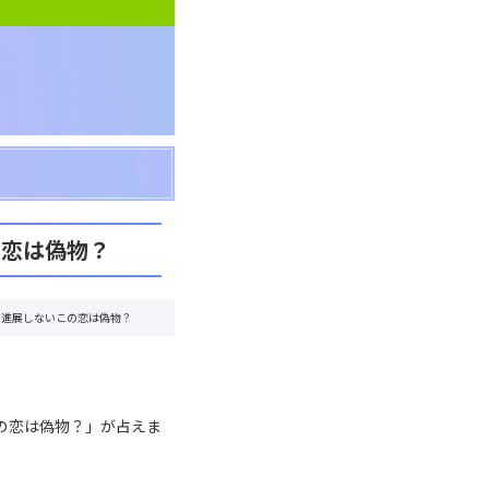
の恋は偽物？
も進展しないこの恋は偽物？
の恋は偽物？」が占えま