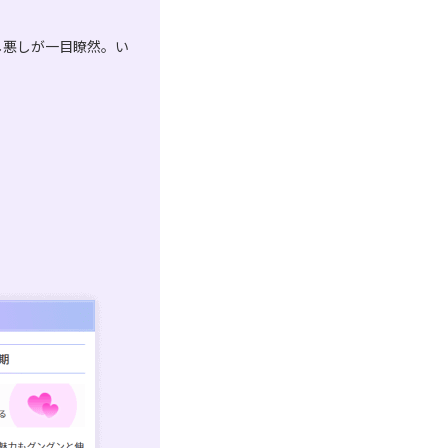
し悪しが一目瞭然。い