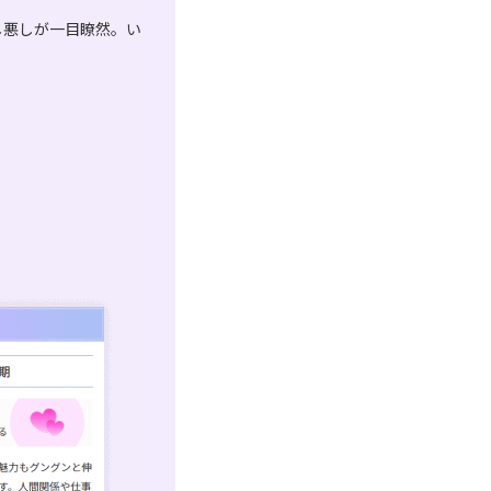
し悪しが一目瞭然。い