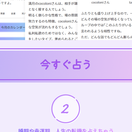
婚期や幸運期、人生の転機を占えちゃう