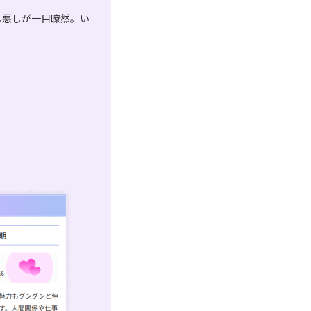
し悪しが一目瞭然。い