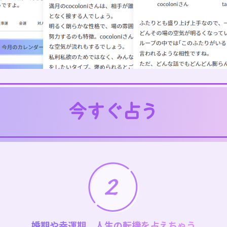
婚期や幸運期、人生の転機を占えちゃう