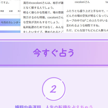
婚期や幸運期、人生の転機を占えちゃう