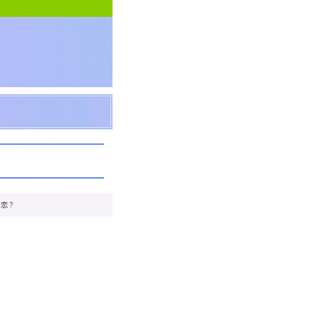
な恋？
。