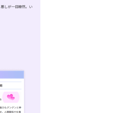
し悪しが一目瞭然。い