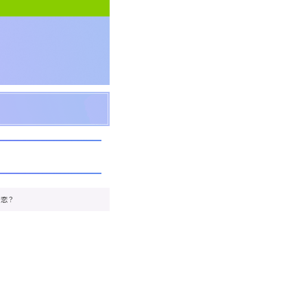
な恋？
。