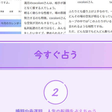
婚期や幸運期、人生の転機を占えちゃう