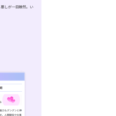
し悪しが一目瞭然。い