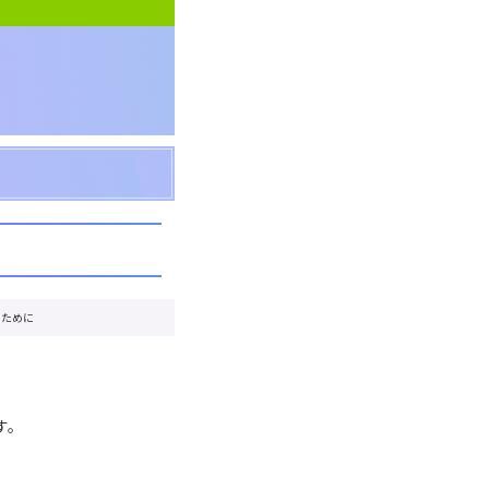
るために
す。