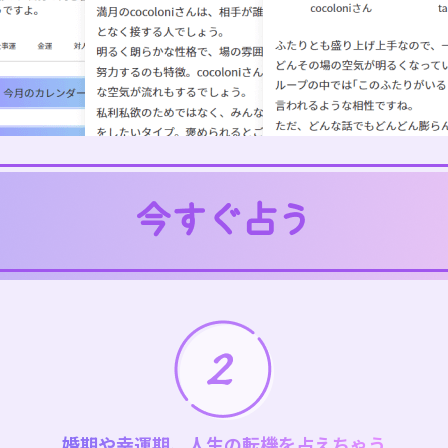
婚期や幸運期、人生の転機を占えちゃう