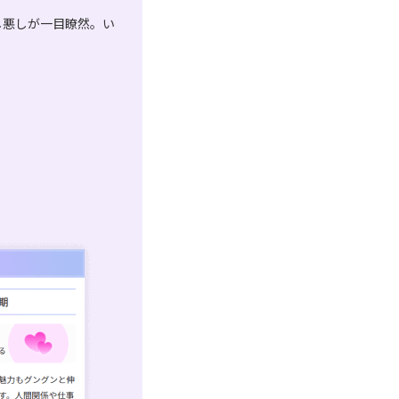
し悪しが一目瞭然。い