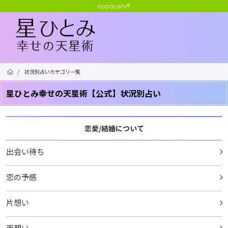
/
状況別占いカテゴリ一覧
星ひとみ幸せの天星術【公式】状況別占い
恋愛/結婚について
出会い待ち
恋の予感
片想い
両想い