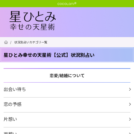
/
状況別占いカテゴリ一覧
星ひとみ幸せの天星術【公式】状況別占い
恋愛/結婚について
出会い待ち
恋の予感
片想い
両想い