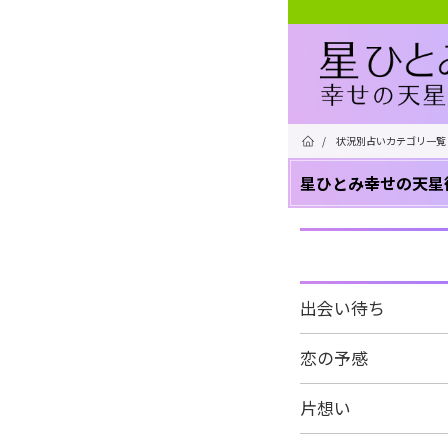
/
状況別占いカテゴリ一覧
星ひとみ幸せの天星
出会い待ち
恋の予感
片想い