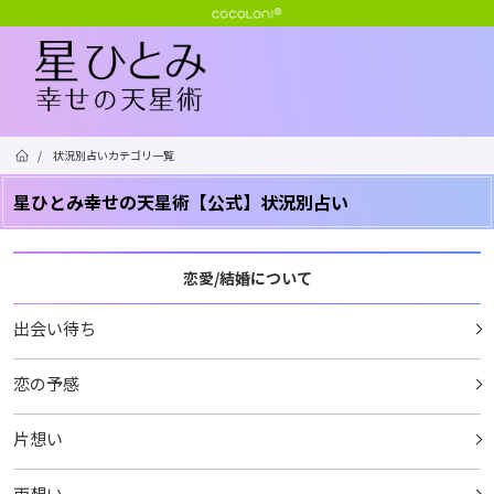
/
状況別占いカテゴリ一覧
星ひとみ幸せの天星術【公式】状況別占い
恋愛/結婚について
出会い待ち
恋の予感
片想い
両想い