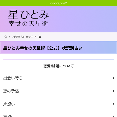
/
状況別占いカテゴリ一覧
星ひとみ幸せの天星術【公式】状況別占い
恋愛/結婚について
出会い待ち
恋の予感
片想い
両想い