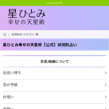
/
状況別占いカテゴリ一覧
星ひとみ幸せの天星術【公式】状況別占い
恋愛/結婚について
出会い待ち
恋の予感
片想い
両想い