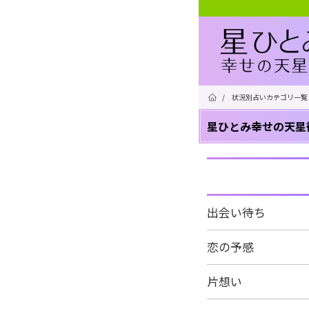
/
状況別占いカテゴリ一覧
星ひとみ幸せの天星
出会い待ち
恋の予感
片想い