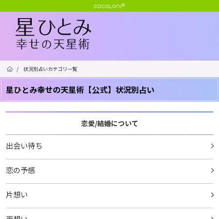
/
状況別占いカテゴリ一覧
星ひとみ幸せの天星術【公式】状況別占い
恋愛/結婚について
出会い待ち
恋の予感
片想い
両想い