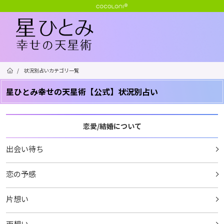
/
状況別占いカテゴリ一覧
星ひとみ幸せの天星術【公式】状況別占い
恋愛/結婚について
出会い待ち
恋の予感
片想い
両想い