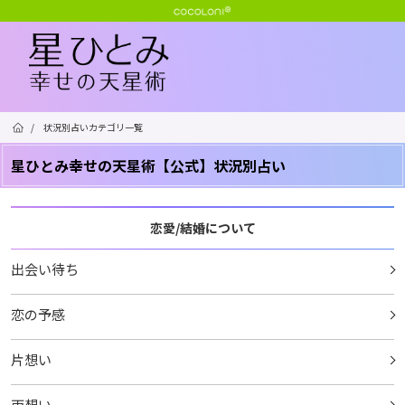
/
状況別占いカテゴリ一覧
星ひとみ幸せの天星術【公式】状況別占い
恋愛/結婚について
出会い待ち
恋の予感
片想い
両想い