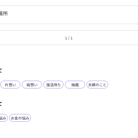
場所
1 / 1
て
片想い
両想い
復活待ち
結婚
夫婦のこと
て
悩み
お金の悩み