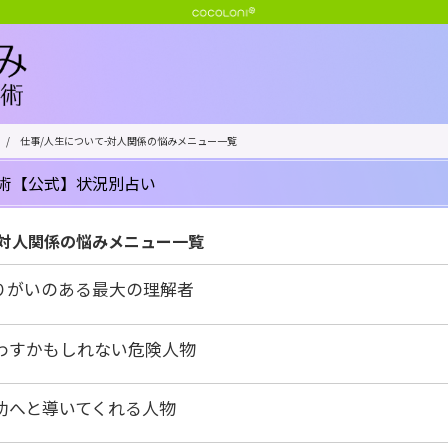
/
仕事/人生について-対人関係の悩みメニュー一覧
術【公式】状況別占い
-対人関係の悩みメニュー一覧
りがいのある最大の理解者
わすかもしれない危険人物
功へと導いてくれる人物