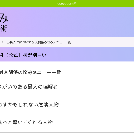
/
仕事/人生について-対人関係の悩みメニュー一覧
術【公式】状況別占い
-対人関係の悩みメニュー一覧
りがいのある最大の理解者
わすかもしれない危険人物
功へと導いてくれる人物