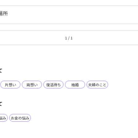
場所
1 / 1
て
片想い
両想い
復活待ち
結婚
夫婦のこと
て
悩み
お金の悩み