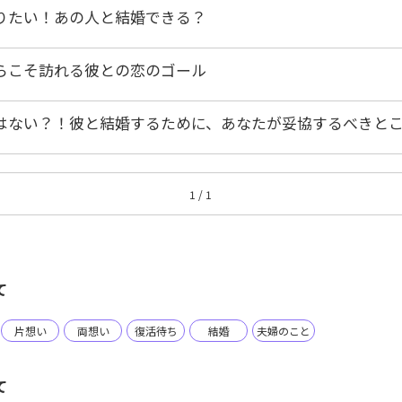
りたい！あの人と結婚できる？
らこそ訪れる彼との恋のゴール
はない？！彼と結婚するために、あなたが妥協するべきと
1 / 1
て
片想い
両想い
復活待ち
結婚
夫婦のこと
て