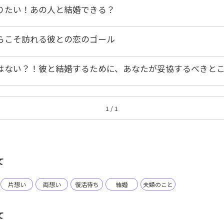
りたい！あの人と結婚できる？
らこそ訪れる彼との恋のゴール
はない？！彼と結婚するために、あなたが妥協するべきと
1 / 1
て
片想い
両想い
復活待ち
結婚
夫婦のこと
て