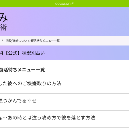
/
恋愛/結婚について-復活待ちメニュー一覧
術【公式】状況別占い
-復活待ちメニュー一覧
した彼へのご機嫌取りの方法
頃つかんでる幸せ
度…あの時とは違う攻め方で彼を落とす方法