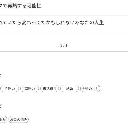
クで再熱する可能性
れていたら変わってたかもしれないあなたの人生
1 / 1
て
片想い
両想い
復活待ち
結婚
夫婦のこと
て
悩み
お金の悩み