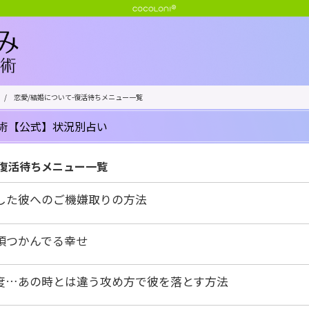
/
恋愛/結婚について-復活待ちメニュー一覧
術【公式】状況別占い
-復活待ちメニュー一覧
した彼へのご機嫌取りの方法
頃つかんでる幸せ
度…あの時とは違う攻め方で彼を落とす方法