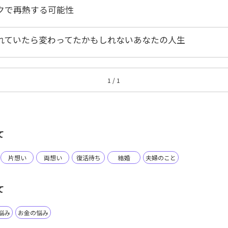
クで再熱する可能性
れていたら変わってたかもしれないあなたの人生
1 / 1
て
片想い
両想い
復活待ち
結婚
夫婦のこと
て
悩み
お金の悩み