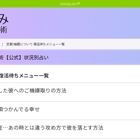
/
恋愛/結婚について-復活待ちメニュー一覧
術【公式】状況別占い
-復活待ちメニュー一覧
した彼へのご機嫌取りの方法
頃つかんでる幸せ
度…あの時とは違う攻め方で彼を落とす方法