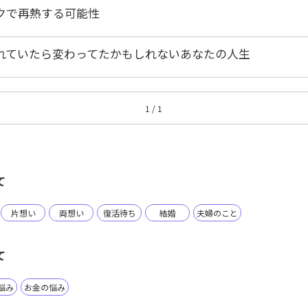
クで再熱する可能性
れていたら変わってたかもしれないあなたの人生
1 / 1
て
片想い
両想い
復活待ち
結婚
夫婦のこと
て
悩み
お金の悩み