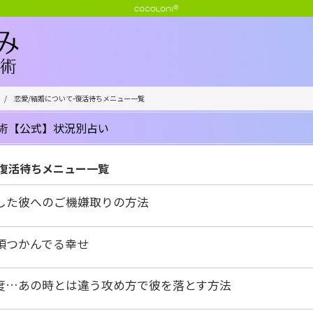
/
恋愛/結婚について-復活待ちメニュー一覧
術【公式】状況別占い
-復活待ちメニュー一覧
した彼へのご機嫌取りの方法
頃つかんでる幸せ
度…あの時とは違う攻め方で彼を落とす方法