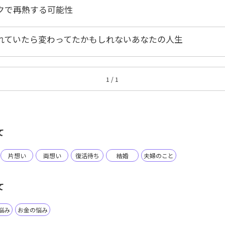
クで再熱する可能性
れていたら変わってたかもしれないあなたの人生
1 / 1
て
片想い
両想い
復活待ち
結婚
夫婦のこと
て
悩み
お金の悩み