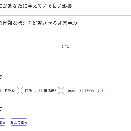
にかあなたに与えている良い影響
の困難な状況を好転させる非常手段
1 / 1
て
片想い
両想い
復活待ち
結婚
夫婦のこと
て
悩み
お金の悩み