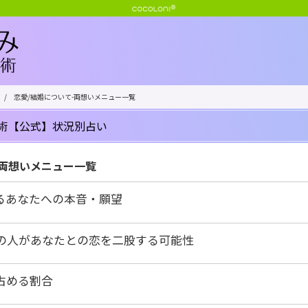
/
恋愛/結婚について-両想いメニュー一覧
術【公式】状況別占い
-両想いメニュー一覧
るあなたへの本音・願望
の人があなたとの恋を二股する可能性
占める割合