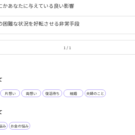
にかあなたに与えている良い影響
の困難な状況を好転させる非常手段
1 / 1
て
片想い
両想い
復活待ち
結婚
夫婦のこと
て
悩み
お金の悩み