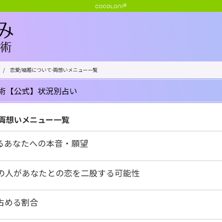
/
恋愛/結婚について-両想いメニュー一覧
術【公式】状況別占い
-両想いメニュー一覧
るあなたへの本音・願望
の人があなたとの恋を二股する可能性
占める割合